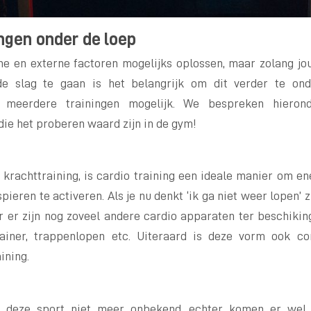
ngen onder de loep
ne en externe factoren mogelijks oplossen, maar zolang jou
e slag te gaan is het belangrijk om dit verder te ond
r meerdere trainingen mogelijk. We bespreken hiero
 die het proberen waard zijn in de gym!
 krachttraining, is cardio training een ideale manier om ene
ieren te activeren. Als je nu denkt ‘ik ga niet weer lopen’ zi
r er zijn nog zoveel andere cardio apparaten ter beschiki
rainer, trappenlopen etc. Uiteraard is deze vorm ook 
ining.
s deze sport niet meer onbekend, echter komen er wel 