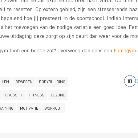
n zowel interne als externe factoren naar voren. Op intern
lf te resetten. Op extern gebied, zijn een stresserende baa
 bepalend hoe jij presteert in de sportschool. Indien inter
, is het toevoegen van de nodige variatie een goed idee. Ee
uwe uitdaging, deze zorgt op zijn beurt dan weer voor de motiv
 gym toch een beetje zat? Overweeg dan eens een
homegym
LLEN
BEWEGEN
BODYBUILDING
CROSSFIT
FITNESS
GEZOND
RAINING
MOTIVATIE
WORKOUT