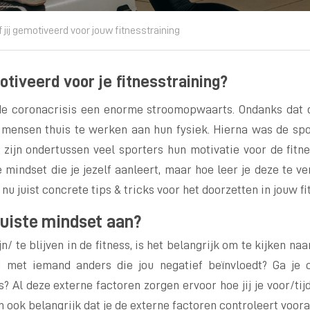
jf jij gemotiveerd voor jouw fitnesstraining
otiveerd voor je fitnesstraining?
de coronacrisis een enorme stroomopwaarts. Ondanks dat d
 mensen thuis te werken aan hun fysiek. Hierna was de sp
 zijn ondertussen veel sporters hun motivatie voor de fitne
mindset die je jezelf aanleert, maar hoe leer je deze te v
 nu juist concrete tips & tricks voor het doorzetten in jouw f
 juiste mindset aan?
/ te blijven in de fitness, is het belangrijk om te kijken na
d met iemand anders die jou negatief beïnvloedt? Ga je 
s? Al deze externe factoren zorgen ervoor hoe jij je voor/tij
n ook belangrijk dat je de externe factoren controleert voora