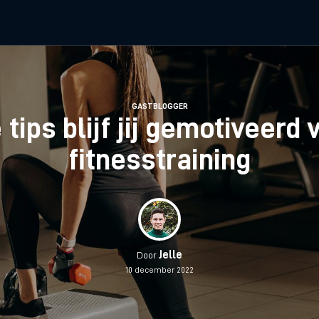
GASTBLOGGER
tips blijf jij gemotiveerd
fitnesstraining
Jelle
Door
10 december 2022