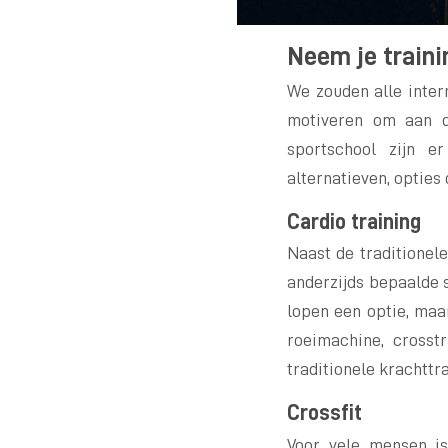
Neem je traini
We zouden alle inter
motiveren om aan d
sportschool zijn e
alternatieven, opties
Cardio training
Naast de traditionele
anderzijds bepaalde sp
lopen een optie, maa
roeimachine, crosst
traditionele krachttra
Crossfit
Voor vele mensen i