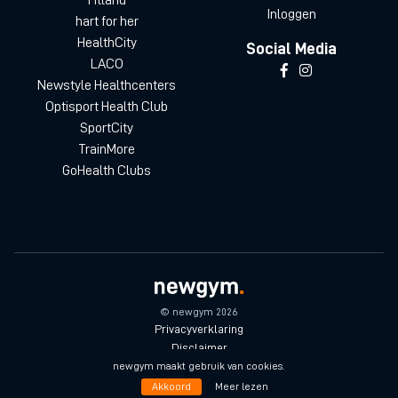
Inloggen
hart for her
HealthCity
Social Media
LACO
Newstyle Healthcenters
Optisport Health Club
SportCity
TrainMore
GoHealth Clubs
© newgym 2026
Privacyverklaring
Disclaimer
Algemene voorwaarden
newgym maakt gebruik van cookies.
Akkoord
Meer lezen