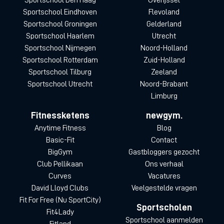
Sportschool Eindhoven
Flevoland
Sportschool Groningen
Gelderland
Sportschool Haarlem
Utrecht
Sportschool Nijmegen
Noord-Holland
Sportschool Rotterdam
Zuid-Holland
Sportschool Tilburg
Zeeland
Sportschool Utrecht
Noord-Brabant
Limburg
Fitnessketens
newgym.
Anytime Fitness
Blog
Basic-Fit
Contact
BigGym
Gastbloggers gezocht
Club Pellikaan
Ons verhaal
Curves
Vacatures
David Lloyd Clubs
Veelgestelde vragen
Fit For Free (Nu SportCity)
Sportscholen
Fit4Lady
Sportschool aanmelden
Fitland