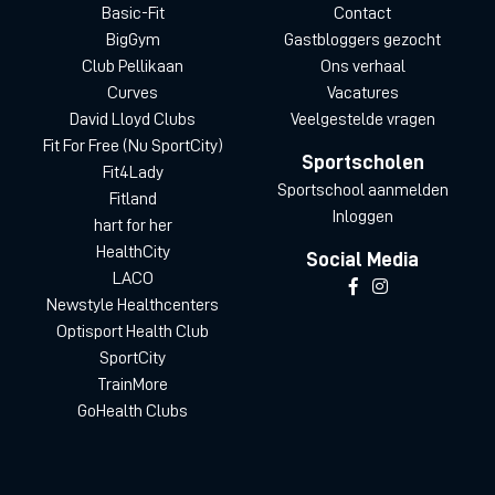
Basic-Fit
Contact
BigGym
Gastbloggers gezocht
Club Pellikaan
Ons verhaal
Curves
Vacatures
David Lloyd Clubs
Veelgestelde vragen
Fit For Free (Nu SportCity)
Sportscholen
Fit4Lady
Sportschool aanmelden
Fitland
Inloggen
hart for her
HealthCity
Social Media
LACO
Newstyle Healthcenters
Optisport Health Club
SportCity
TrainMore
GoHealth Clubs