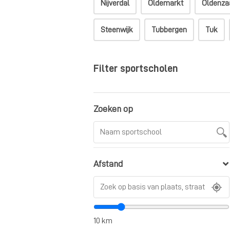
Nijverdal
Oldemarkt
Oldenza
Steenwijk
Tubbergen
Tuk
Filter sportscholen
Zoeken op
Afstand
10
km