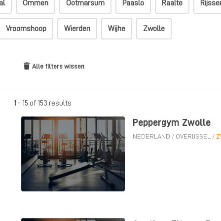
al
Ommen
Ootmarsum
Paaslo
Raalte
Rijsse
Vroomshoop
Wierden
Wijhe
Zwolle
Alle filters wissen
1 - 15 of 153 results
Peppergym Zwolle
NEDERLAND
/
OVERIJSSEL
/
Z