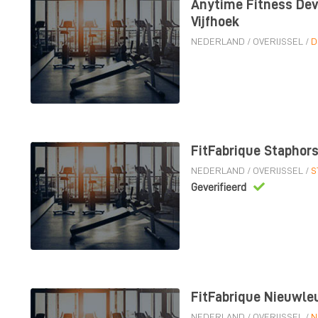
Anytime Fitness Dev
Vijfhoek
NEDERLAND
/
OVERIJSSEL
/
D
FitFabrique Staphors
NEDERLAND
/
OVERIJSSEL
/
S
Geverifieerd
FitFabrique Nieuwle
NEDERLAND
/
OVERIJSSEL
/
N