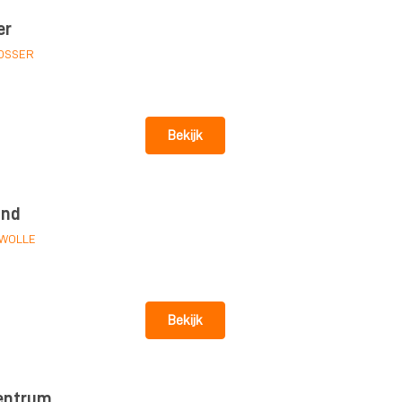
er
OSSER
Bekijk
and
WOLLE
Bekijk
entrum