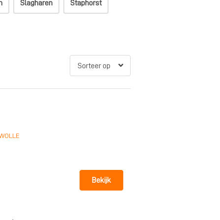
n
Slagharen
Staphorst
WOLLE
Bekijk