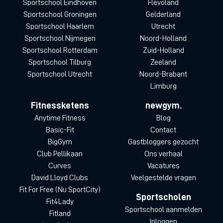
Sportschool Eindhoven
Flevoland
Sportschool Groningen
Gelderland
Sportschool Haarlem
Utrecht
Sportschool Nijmegen
Noord-Holland
Sportschool Rotterdam
Zuid-Holland
Sportschool Tilburg
Zeeland
Sportschool Utrecht
Noord-Brabant
Limburg
Fitnessketens
newgym.
Anytime Fitness
Blog
Basic-Fit
Contact
BigGym
Gastbloggers gezocht
Club Pellikaan
Ons verhaal
Curves
Vacatures
David Lloyd Clubs
Veelgestelde vragen
Fit For Free (Nu SportCity)
Sportscholen
Fit4Lady
Sportschool aanmelden
Fitland
Inloggen