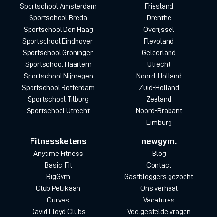
Sportschool Amsterdam
Friesland
Sportschool Breda
Drenthe
Sportschool Den Haag
Overijssel
Sportschool Eindhoven
Flevoland
Sportschool Groningen
Gelderland
Sportschool Haarlem
Utrecht
Sportschool Nijmegen
Noord-Holland
Sportschool Rotterdam
Zuid-Holland
Sportschool Tilburg
Zeeland
Sportschool Utrecht
Noord-Brabant
Limburg
Fitnessketens
newgym.
Anytime Fitness
Blog
Basic-Fit
Contact
BigGym
Gastbloggers gezocht
Club Pellikaan
Ons verhaal
Curves
Vacatures
David Lloyd Clubs
Veelgestelde vragen