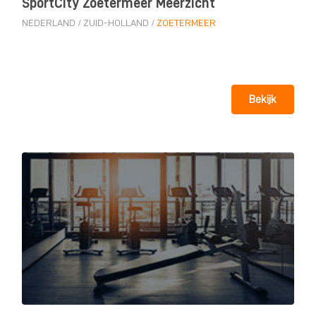
SportCity Zoetermeer Meerzicht
NEDERLAND
/
ZUID-HOLLAND
/
ZOETERMEER
Bekijk