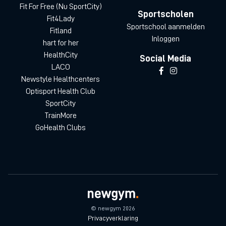
Fit For Free (Nu SportCity)
Sportscholen
Fit4Lady
Sportschool aanmelden
Fitland
Inloggen
hart for her
HealthCity
Social Media
LACO
Newstyle Healthcenters
Optisport Health Club
SportCity
TrainMore
GoHealth Clubs
© newgym 2026
Privacyverklaring