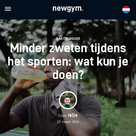
GASTBLOGGER
Minder zweten tijdens
het sporten: wat kun je
doen?
Jelle
Door
22 maart 2024