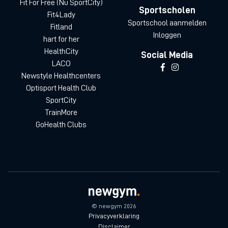
Fit For Free (Nu SportCity)
Sportscholen
Fit4Lady
Sportschool aanmelden
Fitland
Inloggen
hart for her
HealthCity
Social Media
LACO
Newstyle Healthcenters
Optisport Health Club
SportCity
TrainMore
GoHealth Clubs
© newgym 2026
Privacyverklaring
Disclaimer