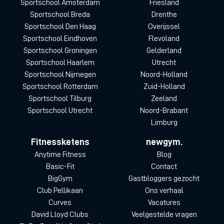
Sportschool Amsterdam
Friesland
Sportschool Breda
Drenthe
Sportschool Den Haag
Overijssel
Sportschool Eindhoven
Flevoland
Sportschool Groningen
Gelderland
Sportschool Haarlem
Utrecht
Sportschool Nijmegen
Noord-Holland
Sportschool Rotterdam
Zuid-Holland
Sportschool Tilburg
Zeeland
Sportschool Utrecht
Noord-Brabant
Limburg
Fitnessketens
newgym.
Anytime Fitness
Blog
Basic-Fit
Contact
BigGym
Gastbloggers gezocht
Club Pellikaan
Ons verhaal
Curves
Vacatures
David Lloyd Clubs
Veelgestelde vragen