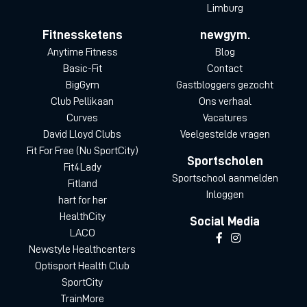
Limburg
Fitnessketens
newgym.
Anytime Fitness
Blog
Basic-Fit
Contact
BigGym
Gastbloggers gezocht
Club Pellikaan
Ons verhaal
Curves
Vacatures
David Lloyd Clubs
Veelgestelde vragen
Fit For Free (Nu SportCity)
Sportscholen
Fit4Lady
Sportschool aanmelden
Fitland
Inloggen
hart for her
HealthCity
Social Media
LACO
Newstyle Healthcenters
Optisport Health Club
SportCity
TrainMore