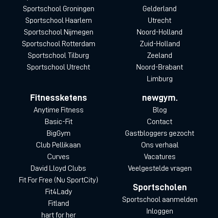
Sportschool Groningen
Gelderland
Sportschool Haarlem
Utrecht
Sportschool Nijmegen
Noord-Holland
Sportschool Rotterdam
Zuid-Holland
Sportschool Tilburg
Zeeland
Sportschool Utrecht
Noord-Brabant
Limburg
Fitnessketens
newgym.
Anytime Fitness
Blog
Basic-Fit
Contact
BigGym
Gastbloggers gezocht
Club Pellikaan
Ons verhaal
Curves
Vacatures
David Lloyd Clubs
Veelgestelde vragen
Fit For Free (Nu SportCity)
Sportscholen
Fit4Lady
Sportschool aanmelden
Fitland
Inloggen
hart for her