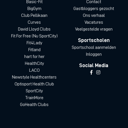
Basic-Fit
Contact
BigGym
Gastbloggers gezocht
Club Pellikaan
Ons verhaal
Curves
Vacatures
David Lloyd Clubs
Veelgestelde vragen
Fit For Free (Nu SportCity)
Sportscholen
Fit4Lady
Sportschool aanmelden
Fitland
Inloggen
hart for her
HealthCity
Social Media
LACO
Newstyle Healthcenters
Optisport Health Club
SportCity
TrainMore
GoHealth Clubs