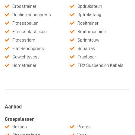
Crosstrainer
Opdruksteun
Decline benchpress
Optrekstang
Fitnessballen
Roeitrainer
Fitnesselastieken
Smithmachine
Fitnessriem
Springtouw
Flat Benchpress
Squatrek
Gewichtsvest
Traploper
Hometrainer
TRX Suspension Kabels
Aanbod
Groepslessen
Boksen
Pilates