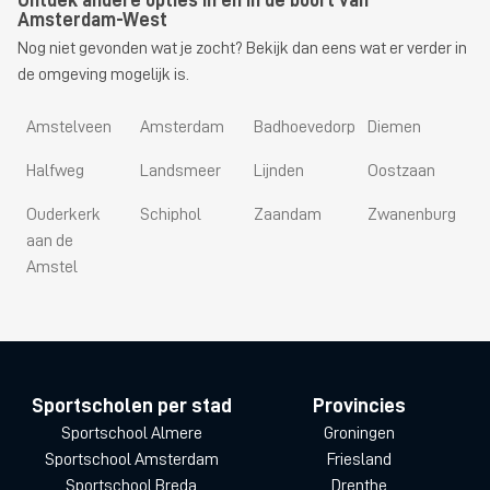
Ontdek andere opties in en in de buurt van
Amsterdam-West
Nog niet gevonden wat je zocht? Bekijk dan eens wat er verder in
de omgeving mogelijk is.
Amstelveen
Amsterdam
Badhoevedorp
Diemen
Halfweg
Landsmeer
Lijnden
Oostzaan
Ouderkerk
Schiphol
Zaandam
Zwanenburg
aan de
Amstel
Sportscholen per stad
Provincies
Sportschool Almere
Groningen
Sportschool Amsterdam
Friesland
Sportschool Breda
Drenthe