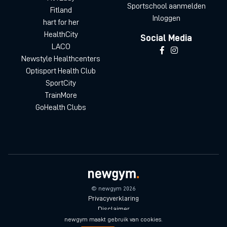
Sportschool aanmelden
Fitland
Inloggen
hart for her
HealthCity
Social Media
LACO
Newstyle Healthcenters
Optisport Health Club
SportCity
TrainMore
GoHealth Clubs
© newgym 2026
Privacyverklaring
Disclaimer
Algemene voorwaarden
newgym maakt gebruik van cookies.