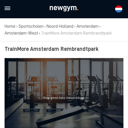
Home
›
Sportscholen
›
Noord-Holland
›
Amsterdam
›
Amsterdam-West
›
TrainMore Amsterdam Rembrandtpark
TrainMore Amsterdam Rembrandtpark
Nog geen foto beschikbaar.