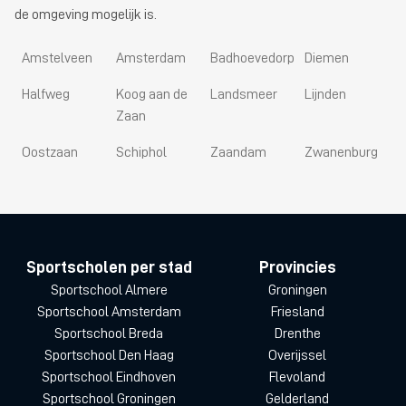
de omgeving mogelijk is.
Amstelveen
Amsterdam
Badhoevedorp
Diemen
Halfweg
Koog aan de
Landsmeer
Lijnden
Zaan
Oostzaan
Schiphol
Zaandam
Zwanenburg
Sportscholen per stad
Provincies
Sportschool Almere
Groningen
Sportschool Amsterdam
Friesland
Sportschool Breda
Drenthe
Sportschool Den Haag
Overijssel
Sportschool Eindhoven
Flevoland
Sportschool Groningen
Gelderland