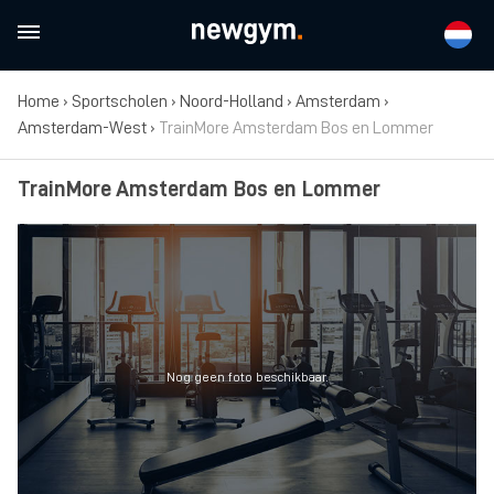
Home
›
Sportscholen
›
Noord-Holland
›
Amsterdam
›
Amsterdam-West
›
TrainMore Amsterdam Bos en Lommer
TrainMore Amsterdam Bos en Lommer
Nog geen foto beschikbaar.