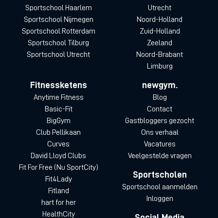
Sportschool Haarlem
Utrecht
Sportschool Nijmegen
Noord-Holland
Sportschool Rotterdam
Zuid-Holland
Sportschool Tilburg
Zeeland
Sportschool Utrecht
Noord-Brabant
Limburg
Fitnessketens
newgym.
Anytime Fitness
Blog
Basic-Fit
Contact
BigGym
Gastbloggers gezocht
Club Pellikaan
Ons verhaal
Curves
Vacatures
David Lloyd Clubs
Veelgestelde vragen
Fit For Free (Nu SportCity)
Sportscholen
Fit4Lady
Sportschool aanmelden
Fitland
Inloggen
hart for her
HealthCity
Social Media