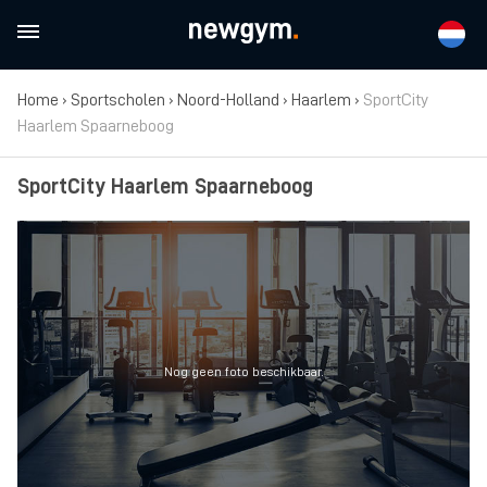
Home
›
Sportscholen
›
Noord-Holland
›
Haarlem
›
SportCity
Haarlem Spaarneboog
SportCity Haarlem Spaarneboog
Nog geen foto beschikbaar.