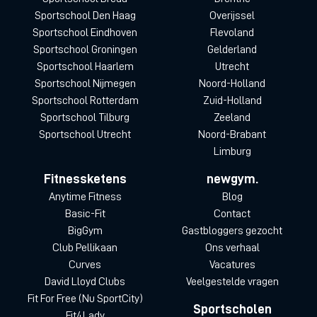
Sportschool Den Haag
Overijssel
Sportschool Eindhoven
Flevoland
Sportschool Groningen
Gelderland
Sportschool Haarlem
Utrecht
Sportschool Nijmegen
Noord-Holland
Sportschool Rotterdam
Zuid-Holland
Sportschool Tilburg
Zeeland
Sportschool Utrecht
Noord-Brabant
Limburg
Fitnessketens
newgym.
Anytime Fitness
Blog
Basic-Fit
Contact
BigGym
Gastbloggers gezocht
Club Pellikaan
Ons verhaal
Curves
Vacatures
David Lloyd Clubs
Veelgestelde vragen
Fit For Free (Nu SportCity)
Sportscholen
Fit4Lady