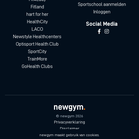
Sportschool aanmelden
Fitland
Inloggen
hart for her
HealthCity
Social Media
LACO
Newstyle Healthcenters
Optisport Health Club
SportCity
TrainMore
GoHealth Clubs
© newgym 2026
Privacyverklaring
Disclaimer
Algemene voorwaarden
newgym maakt gebruik van cookies.