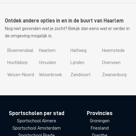
Ontdek andere opties in en in de buurt van Haarlem
Nog niet gevonden wat je zocht? Bekijk dan eens wat er verder in
de omgeving mogelijk is.
Bloemendaal
Haarlem
Halfweg
Heemstede
Hoofddorp
IJmuiden
Lijnden
Overveen
Velsen-Noord
Velserbroek
Zandvoort
Zwanenburg
Sportscholen per stad
Provincies
Sportschool Almere
Groningen
Sportschool Amsterdam
Friesland
Sportschool Breda
Drenthe