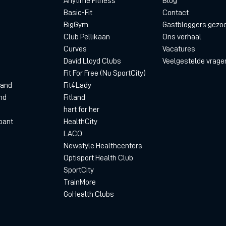
Anytime Fitness
Blog
Basic-Fit
Contact
BigGym
Gastbloggers gezo
Club Pellikaan
Ons verhaal
Curves
Vacatures
David Lloyd Clubs
Veelgestelde vrage
Fit For Free (Nu SportCity)
land
Fit4Lady
nd
Fitland
hart for her
bant
HealthCity
LACO
Newstyle Healthcenters
Optisport Health Club
SportCity
TrainMore
GoHealth Clubs