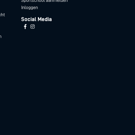
Sportschool aanmelden
Inloggen
cht
Social Media
n