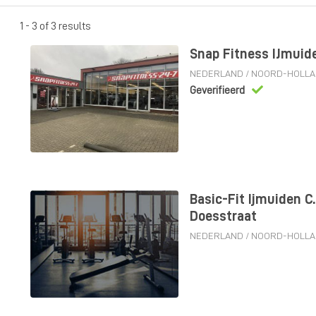
1 - 3 of 3 results
Snap Fitness IJmuid
NEDERLAND
/
NOORD-HOLL
Geverifieerd
Basic-Fit Ijmuiden C.
Doesstraat
NEDERLAND
/
NOORD-HOLL