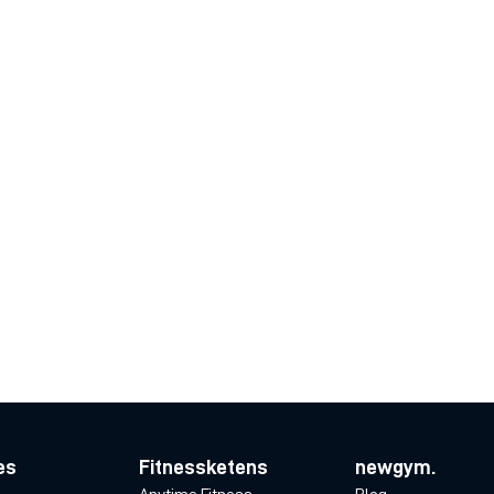
es
Fitnessketens
newgym.