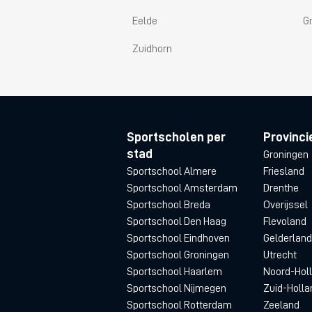
Eelde
G
Zuidhorn
Sportscholen per
Provinci
stad
Groningen
Sportschool Almere
Friesland
Sportschool Amsterdam
Drenthe
Sportschool Breda
Overijssel
Sportschool Den Haag
Flevoland
Sportschool Eindhoven
Gelderland
Sportschool Groningen
Utrecht
Sportschool Haarlem
Noord-Hol
Sportschool Nijmegen
Zuid-Holla
Sportschool Rotterdam
Zeeland