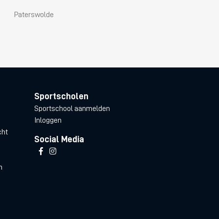
Paterswolde
Sportscholen
Sportschool aanmelden
Inloggen
cht
Social Media
n