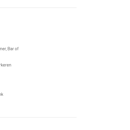
ner, Bar of
rkeren
nk