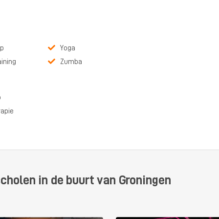
p
Yoga
aining
Zumba
p
rapie
cholen in de buurt van Groningen