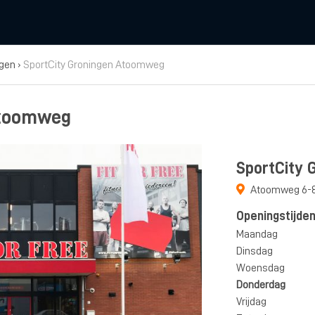
ngen
›
SportCity Groningen Atoomweg
Atoomweg
SportCity
Atoomweg 6-
Openingstijde
Maandag
Dinsdag
Woensdag
Donderdag
Vrijdag