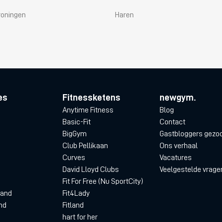
roningen
Haren
es
Fitnessketens
newgym.
Anytime Fitness
Blog
Basic-Fit
Contact
BigGym
Gastbloggers gezo
Club Pellikaan
Ons verhaal
Curves
Vacatures
David Lloyd Clubs
Veelgestelde vrage
Fit For Free (Nu SportCity)
land
Fit4Lady
nd
Fitland
hart for her