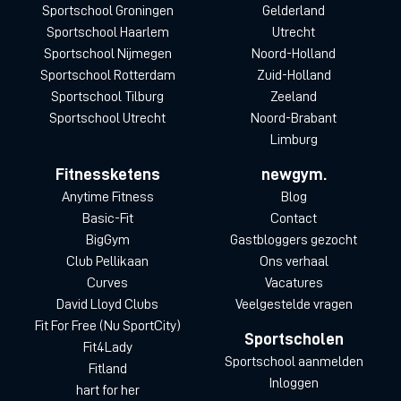
Sportschool Groningen
Gelderland
Sportschool Haarlem
Utrecht
Sportschool Nijmegen
Noord-Holland
Sportschool Rotterdam
Zuid-Holland
Sportschool Tilburg
Zeeland
Sportschool Utrecht
Noord-Brabant
Limburg
Fitnessketens
newgym.
Anytime Fitness
Blog
Basic-Fit
Contact
BigGym
Gastbloggers gezocht
Club Pellikaan
Ons verhaal
Curves
Vacatures
David Lloyd Clubs
Veelgestelde vragen
Fit For Free (Nu SportCity)
Sportscholen
Fit4Lady
Sportschool aanmelden
Fitland
Inloggen
hart for her