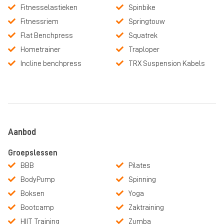
Fitnesselastieken
Spinbike
Fitnessriem
Springtouw
Flat Benchpress
Squatrek
Hometrainer
Traploper
Incline benchpress
TRX Suspension Kabels
Aanbod
Groepslessen
BBB
Pilates
BodyPump
Spinning
Boksen
Yoga
Bootcamp
Zaktraining
HIIT Training
Zumba