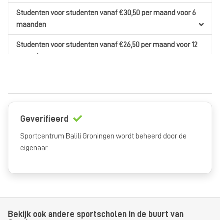
Studenten
voor studenten
vanaf €30,50
per maand
voor 6
maanden
Studenten
voor studenten
vanaf €26,50
per maand
voor 12
maanden
1 keer per week fitness
voor iedereen
vanaf €31,50
per
maand
voor 6 maanden
1 keer per week fitness
voor iedereen
vanaf €27,50
per
Geverifieerd
maand
voor 12 maanden
Sportcentrum Balili Groningen wordt beheerd door de
1 keer per week fitness
voor iedereen
vanaf €23,50
per
eigenaar.
maand
voor 18 maanden
Daluren
voor iedereen
vanaf €19,50
per maand
voor 6
maanden
Bekijk ook andere sportscholen in de buurt van