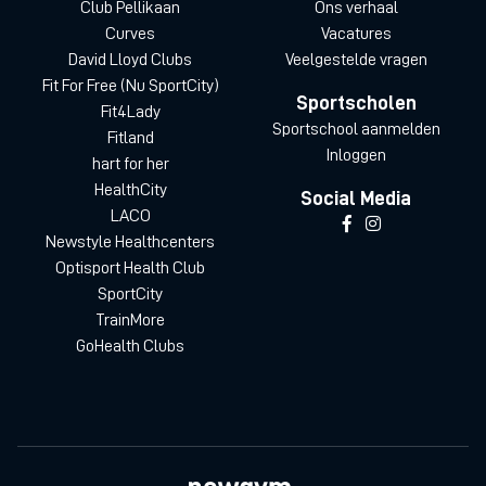
Club Pellikaan
Ons verhaal
Curves
Vacatures
David Lloyd Clubs
Veelgestelde vragen
Fit For Free (Nu SportCity)
Sportscholen
Fit4Lady
Sportschool aanmelden
Fitland
Inloggen
hart for her
HealthCity
Social Media
LACO
Newstyle Healthcenters
Optisport Health Club
SportCity
TrainMore
GoHealth Clubs