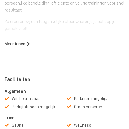
persoonlijke begeleiding, efficiënte en veilige trainingen voor snel
resultaat!
Zo creëren wij een toegankelijke sfeer waarbij je je echt op je
gemak voelt.
Meer tonen
Faciliteiten
Algemeen
Wifi beschikbaar
Parkeren mogelijk
Bedrijfsfitness mogelijk
Gratis parkeren
Luxe
Sauna
Wellness