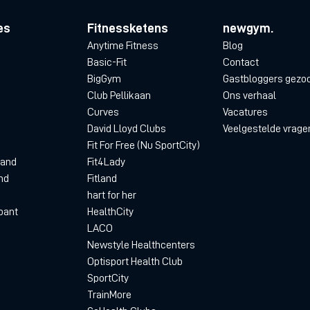
es
Fitnessketens
newgym.
Anytime Fitness
Blog
Basic-Fit
Contact
BigGym
Gastbloggers gezo
Club Pellikaan
Ons verhaal
Curves
Vacatures
David Lloyd Clubs
Veelgestelde vrage
Fit For Free (Nu SportCity)
land
Fit4Lady
nd
Fitland
hart for her
bant
HealthCity
LACO
Newstyle Healthcenters
Optisport Health Club
SportCity
TrainMore