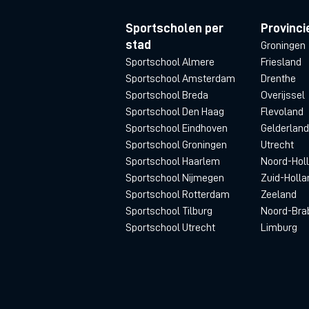
Sportscholen per
Provinci
stad
Groningen
Sportschool Almere
Friesland
Sportschool Amsterdam
Drenthe
Sportschool Breda
Overijssel
Sportschool Den Haag
Flevoland
Sportschool Eindhoven
Gelderland
Sportschool Groningen
Utrecht
Sportschool Haarlem
Noord-Hol
Sportschool Nijmegen
Zuid-Holla
Sportschool Rotterdam
Zeeland
Sportschool Tilburg
Noord-Bra
Sportschool Utrecht
Limburg