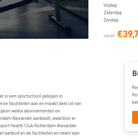
Vrijdag
Zaterdag
Zondag
€39,
vanaf
B
Re
Ro
r is een sportschool gelegen in
be
rse faciliteiten aan en maakt deel uit van
 kijken welke abonnementen en
erdam Alexander aanbiedt, waardoor er
tisport Health Club Rotterdam Alexander
 het aanbod en de faciliteiten en neem een