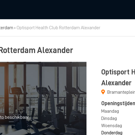
terdam
›
Optisport Health Club Rotterdam Alexander
 Rotterdam Alexander
Optisport 
Alexander
Bramanteplein
Openingstijde
Maandag
to beschikbaar.
Dinsdag
Woensdag
Donderdag