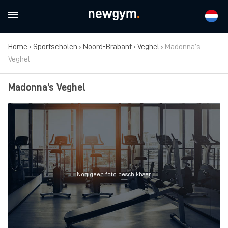
Home
›
Sportscholen
›
Noord-Brabant
›
Veghel
›
Madonna’s
Veghel
Madonna’s Veghel
Nog geen foto beschikbaar.