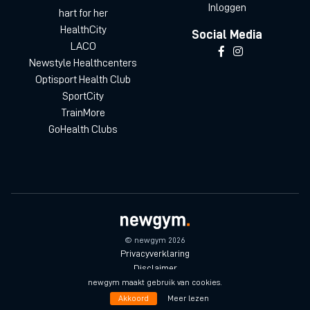
Inloggen
hart for her
HealthCity
Social Media
LACO
Newstyle Healthcenters
Optisport Health Club
SportCity
TrainMore
GoHealth Clubs
© newgym 2026
Privacyverklaring
Disclaimer
Algemene voorwaarden
newgym maakt gebruik van cookies.
Akkoord
Meer lezen