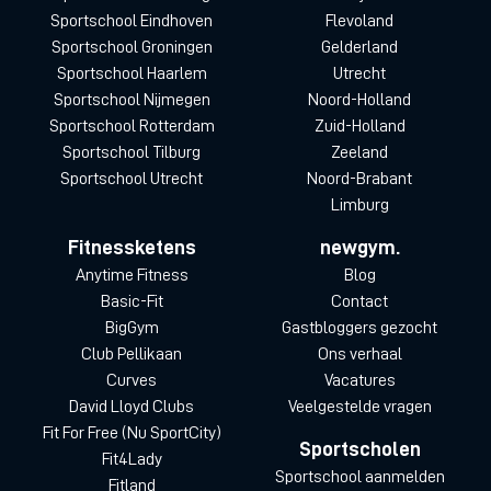
Sportschool Eindhoven
Flevoland
Sportschool Groningen
Gelderland
Sportschool Haarlem
Utrecht
Sportschool Nijmegen
Noord-Holland
Sportschool Rotterdam
Zuid-Holland
Sportschool Tilburg
Zeeland
Sportschool Utrecht
Noord-Brabant
Limburg
Fitnessketens
newgym.
Anytime Fitness
Blog
Basic-Fit
Contact
BigGym
Gastbloggers gezocht
Club Pellikaan
Ons verhaal
Curves
Vacatures
David Lloyd Clubs
Veelgestelde vragen
Fit For Free (Nu SportCity)
Sportscholen
Fit4Lady
Sportschool aanmelden
Fitland