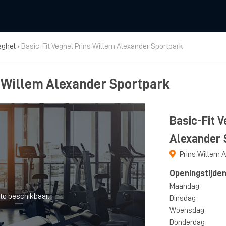
eghel
›
Basic-Fit Veghel Prins Willem Alexander Sportpark
s Willem Alexander Sportpark
Basic-Fit 
Alexander 
Prins Willem 
Openingstijde
Maandag
to beschikbaar.
Dinsdag
Woensdag
Donderdag