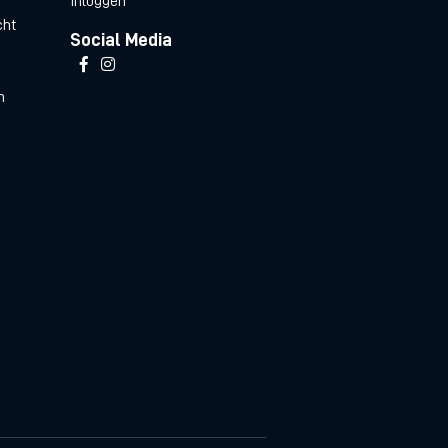
Inloggen
cht
Social Media
n