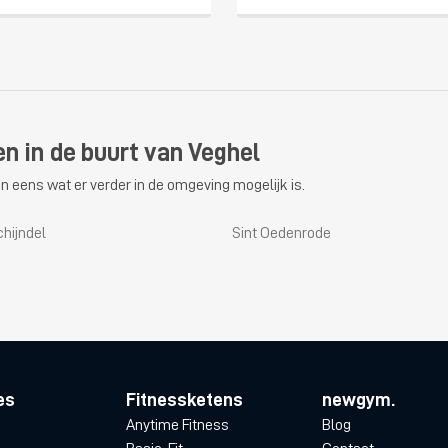
en in de buurt van Veghel
n eens wat er verder in de omgeving mogelijk is.
chijndel
Sint Oedenrode
es
Fitnessketens
newgym.
Anytime Fitness
Blog