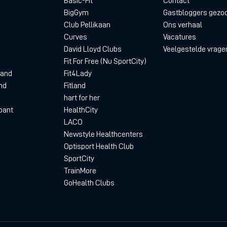
Basic-Fit
Contact
BigGym
Gastbloggers gezo
Club Pellikaan
Ons verhaal
Curves
Vacatures
David Lloyd Clubs
Veelgestelde vrage
Fit For Free (Nu SportCity)
land
Fit4Lady
nd
Fitland
hart for her
bant
HealthCity
LACO
Newstyle Healthcenters
Optisport Health Club
SportCity
TrainMore
GoHealth Clubs