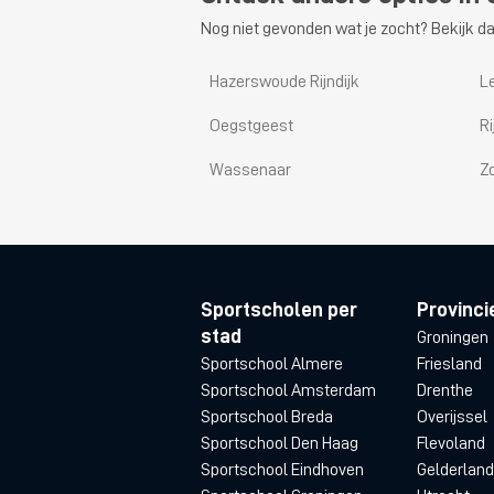
Nog niet gevonden wat je zocht? Bekijk da
Hazerswoude Rijndijk
L
Oegstgeest
R
Wassenaar
Z
Sportscholen per
Provinci
stad
Groningen
Sportschool Almere
Friesland
Sportschool Amsterdam
Drenthe
Sportschool Breda
Overijssel
Sportschool Den Haag
Flevoland
Sportschool Eindhoven
Gelderland