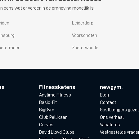
n eens wat er verder in de omgeving mogelijk is.
eiden
Leiderdorp
ijnsburg
Voorschoten
oetermeer
Zoeterwoude
es
Fitnessketens
newgym.
Anytime Fitness
Blog
Basic-Fit
Contact
BigGym
Gastbloggers gezo
Club Pellikaan
Ons verhaal
Curves
Vacatures
David Lloyd Clubs
Veelgestelde vrage