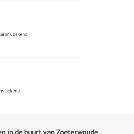
 bij ons bekend.
ons bekend.
en in de buurt van Zoeterwoude