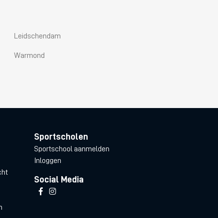
Leidschendam
Warmond
Sportscholen
Sportschool aanmelden
Inloggen
cht
Social Media
n