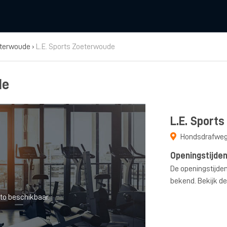
terwoude
›
L.E. Sports Zoeterwoude
de
L.E. Sport
Hondsdrafweg
Openingstijde
De openingstijden
bekend. Bekijk de
to beschikbaar.