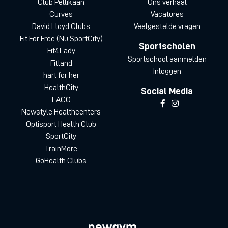
Club Pellikaan
Ons verhaal
Curves
Vacatures
David Lloyd Clubs
Veelgestelde vragen
Fit For Free (Nu SportCity)
Sportscholen
Fit4Lady
Sportschool aanmelden
Fitland
Inloggen
hart for her
HealthCity
Social Media
LACO
Newstyle Healthcenters
Optisport Health Club
SportCity
TrainMore
GoHealth Clubs