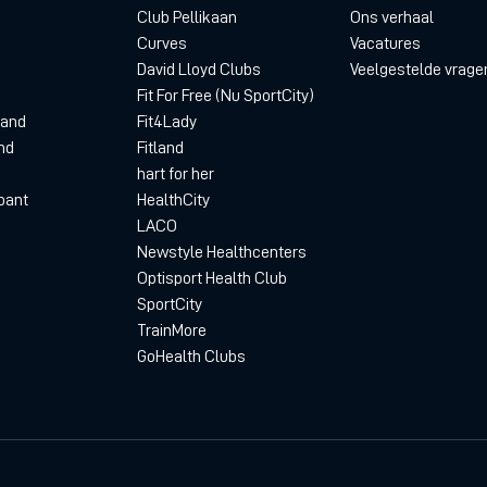
Club Pellikaan
Ons verhaal
Curves
Vacatures
David Lloyd Clubs
Veelgestelde vrage
Fit For Free (Nu SportCity)
land
Fit4Lady
nd
Fitland
hart for her
bant
HealthCity
LACO
Newstyle Healthcenters
Optisport Health Club
SportCity
TrainMore
GoHealth Clubs