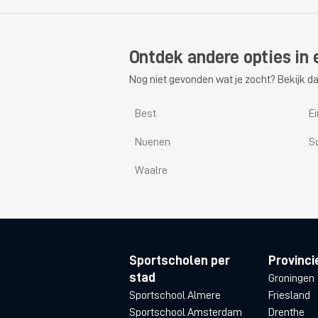
Ontdek andere opties in 
Nog niet gevonden wat je zocht? Bekijk da
Best
E
Nuenen
S
Waalre
Sportscholen per
Provinci
stad
Groningen
Sportschool Almere
Friesland
Sportschool Amsterdam
Drenthe