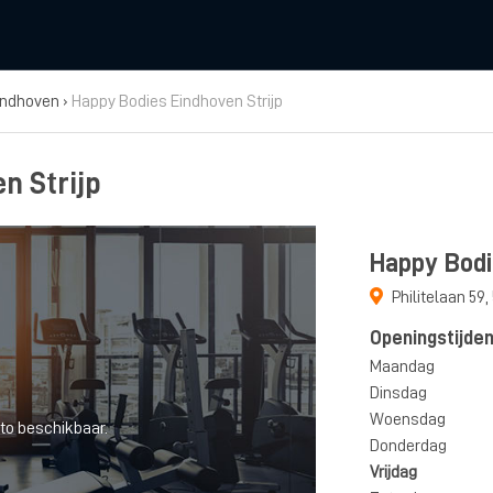
indhoven
›
Happy Bodies Eindhoven Strijp
n Strijp
Happy Bodi
Philitelaan 59
,
Openingstijde
Maandag
Dinsdag
Woensdag
to beschikbaar.
Donderdag
Vrijdag