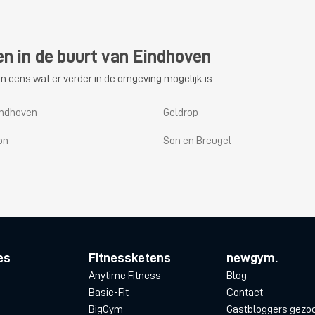
en in de buurt van Eindhoven
n eens wat er verder in de omgeving mogelijk is.
indhoven
Geldrop
on
Son en Breugel
es
Fitnessketens
newgym.
Anytime Fitness
Blog
Basic-Fit
Contact
BigGym
Gastbloggers gezo