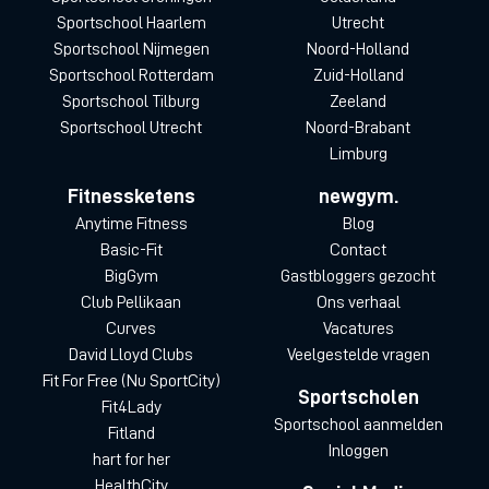
Sportschool Haarlem
Utrecht
Sportschool Nijmegen
Noord-Holland
Sportschool Rotterdam
Zuid-Holland
Sportschool Tilburg
Zeeland
Sportschool Utrecht
Noord-Brabant
Limburg
Fitnessketens
newgym.
Anytime Fitness
Blog
Basic-Fit
Contact
BigGym
Gastbloggers gezocht
Club Pellikaan
Ons verhaal
Curves
Vacatures
David Lloyd Clubs
Veelgestelde vragen
Fit For Free (Nu SportCity)
Sportscholen
Fit4Lady
Sportschool aanmelden
Fitland
Inloggen
hart for her
HealthCity