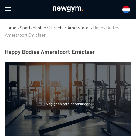
Home
›
Sportscholen
›
Utrecht
›
Amersfoort
›
Happy Bodies
Amersfoort Emiclaer
Happy Bodies Amersfoort Emiclaer
Nog geen foto beschikbaar.