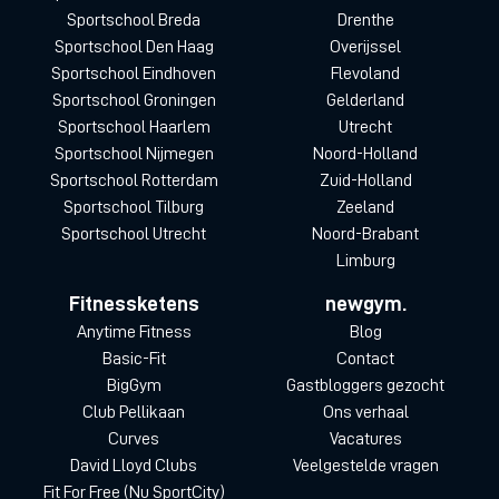
Sportschool Breda
Drenthe
Sportschool Den Haag
Overijssel
Sportschool Eindhoven
Flevoland
Sportschool Groningen
Gelderland
Sportschool Haarlem
Utrecht
Sportschool Nijmegen
Noord-Holland
Sportschool Rotterdam
Zuid-Holland
Sportschool Tilburg
Zeeland
Sportschool Utrecht
Noord-Brabant
Limburg
Fitnessketens
newgym.
Anytime Fitness
Blog
Basic-Fit
Contact
BigGym
Gastbloggers gezocht
Club Pellikaan
Ons verhaal
Curves
Vacatures
David Lloyd Clubs
Veelgestelde vragen
Fit For Free (Nu SportCity)