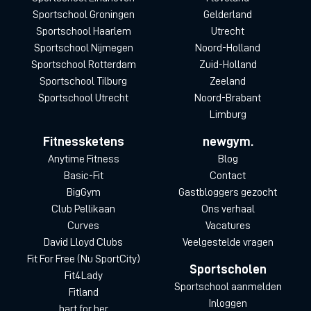
Sportschool Groningen
Gelderland
Sportschool Haarlem
Utrecht
Sportschool Nijmegen
Noord-Holland
Sportschool Rotterdam
Zuid-Holland
Sportschool Tilburg
Zeeland
Sportschool Utrecht
Noord-Brabant
Limburg
Fitnessketens
newgym.
Anytime Fitness
Blog
Basic-Fit
Contact
BigGym
Gastbloggers gezocht
Club Pellikaan
Ons verhaal
Curves
Vacatures
David Lloyd Clubs
Veelgestelde vragen
Fit For Free (Nu SportCity)
Sportscholen
Fit4Lady
Sportschool aanmelden
Fitland
Inloggen
hart for her