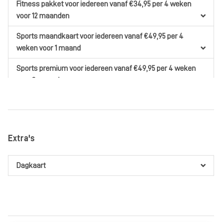
Fitness pakket
voor iedereen
vanaf €34,95
per 4 weken
voor 12 maanden
Sports maandkaart
voor iedereen
vanaf €49,95
per 4
weken
voor 1 maand
Sports premium
voor iedereen
vanaf €49,95
per 4 weken
voor 3 maanden
Sports premium
voor iedereen
vanaf €54,95
per 4 weken
voor 12 maanden
Youngster Fitness
voor jeugd
vanaf €29,95
per 4 weken
voor
Extra's
12 maanden
voor iedereen
vanaf €0,00
per maand
voor 12 maanden
Dagkaart