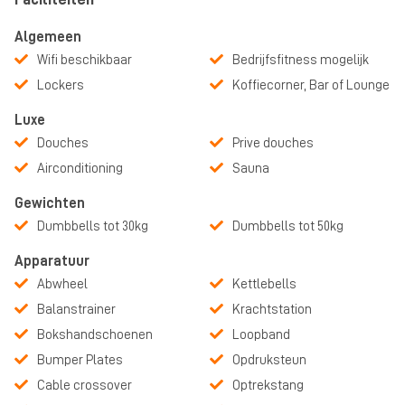
Algemeen
Wifi beschikbaar
Bedrijfsfitness mogelijk
Lockers
Koffiecorner, Bar of Lounge
Luxe
Douches
Prive douches
Airconditioning
Sauna
Gewichten
Dumbbells tot 30kg
Dumbbells tot 50kg
Apparatuur
Abwheel
Kettlebells
Balanstrainer
Krachtstation
Bokshandschoenen
Loopband
Bumper Plates
Opdruksteun
Cable crossover
Optrekstang