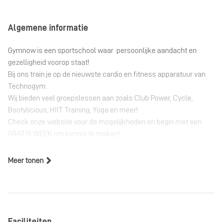
Algemene informatie
Gymnow is een sportschool waar persoonlijke aandacht en
gezelligheid voorop staat!
Bij ons train je op de nieuwste cardio en fitness apparatuur van
Technogym.
Wij bieden veel groepslessen aan zoals Club Power, Cycle,
Bootylicious, HIIT Training, Yoga en meer!
Check onze website voor de mogelijkheden en begin met een
GRATIS WEEK om kennis te maken!
Meer tonen
Faciliteiten