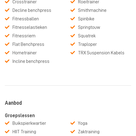
Crosstrainer
Roeitrainer
Decline benchpress
Smithmachine
Fitnessballen
Spinbike
Fitnesselastieken
Springtouw
Fitnessriem
Squatrek
Flat Benchpress
Traploper
Hometrainer
TRX Suspension Kabels
Incline benchpress
Aanbod
Groepslessen
Buikspierkwartier
Yoga
HIIT Training
Zaktraining