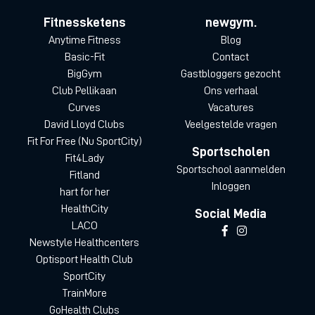
Fitnessketens
newgym.
Anytime Fitness
Blog
Basic-Fit
Contact
BigGym
Gastbloggers gezocht
Club Pellikaan
Ons verhaal
Curves
Vacatures
David Lloyd Clubs
Veelgestelde vragen
Fit For Free (Nu SportCity)
Sportscholen
Fit4Lady
Sportschool aanmelden
Fitland
Inloggen
hart for her
HealthCity
Social Media
LACO
Newstyle Healthcenters
Optisport Health Club
SportCity
TrainMore
GoHealth Clubs