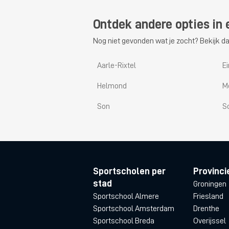
Ontdek andere opties in 
Nog niet gevonden wat je zocht? Bekijk da
Aarle-Rixtel
E
Helmond
M
Son
S
Sportscholen per
Provinci
stad
Groningen
Sportschool Almere
Friesland
Sportschool Amsterdam
Drenthe
Sportschool Breda
Overijssel