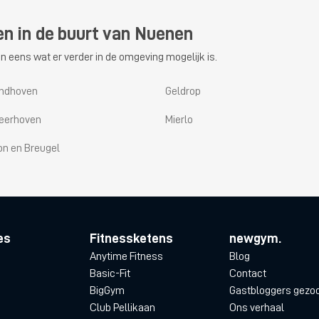
en in de buurt van Nuenen
n eens wat er verder in de omgeving mogelijk is.
indhoven
Geldrop
eerhoven
Mierlo
on en Breugel
es
Fitnessketens
newgym.
Anytime Fitness
Blog
Basic-Fit
Contact
BigGym
Gastbloggers gezo
Club Pellikaan
Ons verhaal