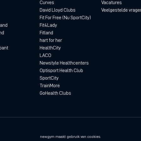
Curves
Vacatures
David Lloyd Clubs
Veelgestelde vrage
Fit For Free (Nu SportCity)
land
Fit4Lady
nd
Fitland
hart for her
bant
HealthCity
LACO
Newstyle Healthcenters
Optisport Health Club
SportCity
TrainMore
GoHealth Clubs
Privacyverklaring
D
newgym maakt gebruik van cookies.