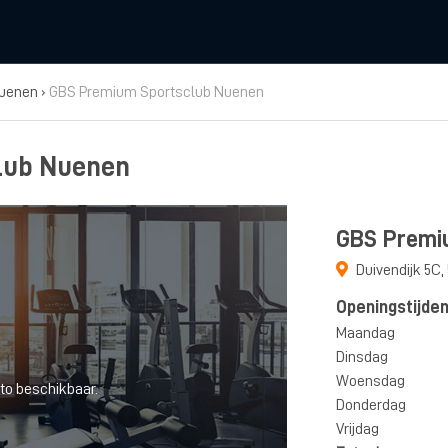
uenen
›
GBS Premium Sportsclub Nuenen
lub Nuenen
GBS Premi
Duivendijk 5C
,
Openingstijde
Maandag
Dinsdag
Woensdag
to beschikbaar.
Donderdag
Vrijdag