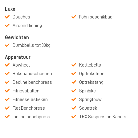
Luxe
Douches
Föhn beschikbaar
Airconditioning
Gewichten
Dumbbells tot 30kg
Apparatuur
Abwheel
Kettlebells
Bokshandschoenen
Opdruksteun
Decline benchpress
Optrekstang
Fitnessballen
Spinbike
Fitnesselastieken
Springtouw
Flat Benchpress
Squatrek
Incline benchpress
TRX Suspension Kabels