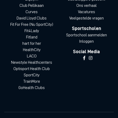
Club Pellikaan
Ons verhaal
Curves
Vacatures
David Lloyd Clubs
Veelgestelde vragen
Fit For Free (Nu SportCity)
Sportscholen
Fit4Lady
Sportschool aanmelden
Fitland
Inloggen
hart for her
HealthCity
Social Media
LACO
Newstyle Healthcenters
Optisport Health Club
SportCity
TrainMore
GoHealth Clubs