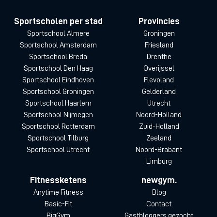
Sportscholen per stad
Provincies
Sportschool Almere
Groningen
Sportschool Amsterdam
Friesland
Sportschool Breda
Drenthe
Sportschool Den Haag
Overijssel
Sportschool Eindhoven
Flevoland
Sportschool Groningen
Gelderland
Sportschool Haarlem
Utrecht
Sportschool Nijmegen
Noord-Holland
Sportschool Rotterdam
Zuid-Holland
Sportschool Tilburg
Zeeland
Sportschool Utrecht
Noord-Brabant
Limburg
Fitnessketens
newgym.
Anytime Fitness
Blog
Basic-Fit
Contact
BigGym
Gastbloggers gezocht