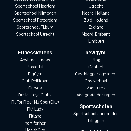
Sportschool Haarlem
Utrecht
Sportschool Nijmegen
Noord-Holland
Sportschool Rotterdam
Zuid-Holland
Sportschool Tilburg
Zeeland
Sportschool Utrecht
Noord-Brabant
Limburg
Fitnessketens
newgym.
Anytime Fitness
Blog
Basic-Fit
Contact
BigGym
Gastbloggers gezocht
Club Pellikaan
Ons verhaal
Curves
Vacatures
David Lloyd Clubs
Veelgestelde vragen
Fit For Free (Nu SportCity)
Sportscholen
Fit4Lady
Sportschool aanmelden
Fitland
Inloggen
hart for her
HealthCity