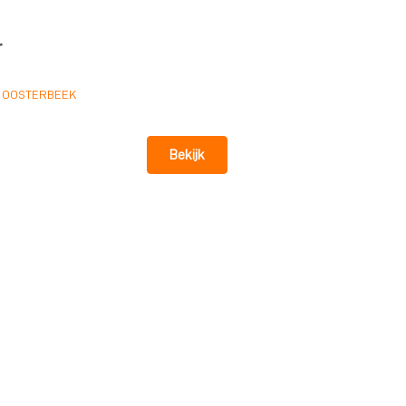
r
/
OOSTERBEEK
Bekijk