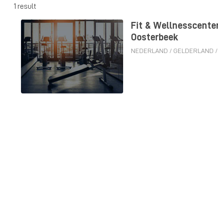
1 result
Fit & Wellnesscente
Oosterbeek
NEDERLAND
/
GELDERLAND