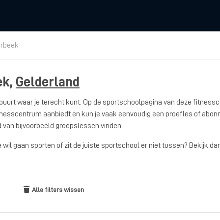
rbeek
ek,
Gelderland
e buurt waar je terecht kunt. Op de sportschoolpagina van deze fitness
t fitnesscentrum aanbiedt en kun je vaak eenvoudig een proefles of abon
od van bijvoorbeeld groepslessen vinden.
e wil gaan sporten of zit de juiste sportschool er niet tussen? Bekijk 
Alle filters wissen