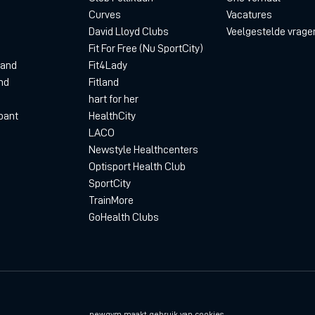
Curves
Vacatures
David Lloyd Clubs
Veelgestelde vrage
Fit For Free (Nu SportCity)
land
Fit4Lady
nd
Fitland
hart for her
bant
HealthCity
LACO
Newstyle Healthcenters
Optisport Health Club
SportCity
TrainMore
GoHealth Clubs
Privacyverklaring
D
newgym maakt gebruik van cookies.