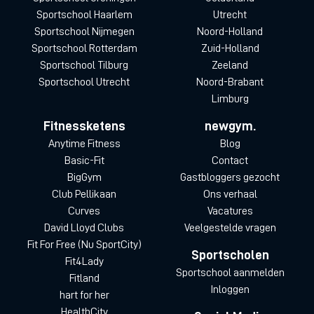
Sportschool Haarlem
Utrecht
Sportschool Nijmegen
Noord-Holland
Sportschool Rotterdam
Zuid-Holland
Sportschool Tilburg
Zeeland
Sportschool Utrecht
Noord-Brabant
Limburg
Fitnessketens
newgym.
Anytime Fitness
Blog
Basic-Fit
Contact
BigGym
Gastbloggers gezocht
Club Pellikaan
Ons verhaal
Curves
Vacatures
David Lloyd Clubs
Veelgestelde vragen
Fit For Free (Nu SportCity)
Sportscholen
Fit4Lady
Sportschool aanmelden
Fitland
Inloggen
hart for her
HealthCity