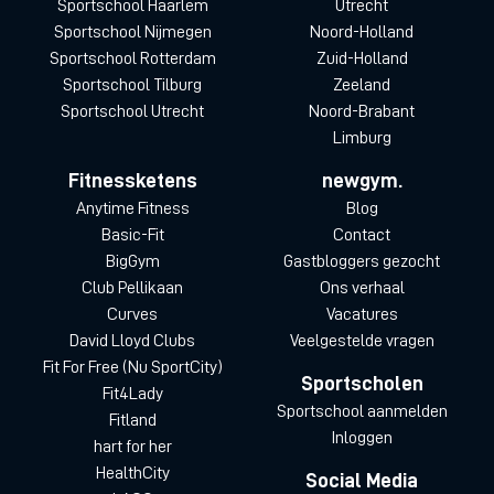
Sportschool Haarlem
Utrecht
Sportschool Nijmegen
Noord-Holland
Sportschool Rotterdam
Zuid-Holland
Sportschool Tilburg
Zeeland
Sportschool Utrecht
Noord-Brabant
Limburg
Fitnessketens
newgym.
Anytime Fitness
Blog
Basic-Fit
Contact
BigGym
Gastbloggers gezocht
Club Pellikaan
Ons verhaal
Curves
Vacatures
David Lloyd Clubs
Veelgestelde vragen
Fit For Free (Nu SportCity)
Sportscholen
Fit4Lady
Sportschool aanmelden
Fitland
Inloggen
hart for her
HealthCity
Social Media