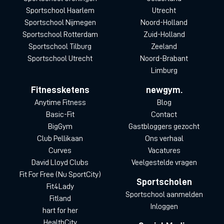
Sportschool Haarlem
Utrecht
Sportschool Nijmegen
Noord-Holland
Sportschool Rotterdam
Zuid-Holland
Sportschool Tilburg
Zeeland
Sportschool Utrecht
Noord-Brabant
Limburg
Fitnessketens
newgym.
Anytime Fitness
Blog
Basic-Fit
Contact
BigGym
Gastbloggers gezocht
Club Pellikaan
Ons verhaal
Curves
Vacatures
David Lloyd Clubs
Veelgestelde vragen
Fit For Free (Nu SportCity)
Sportscholen
Fit4Lady
Sportschool aanmelden
Fitland
Inloggen
hart for her
HealthCity