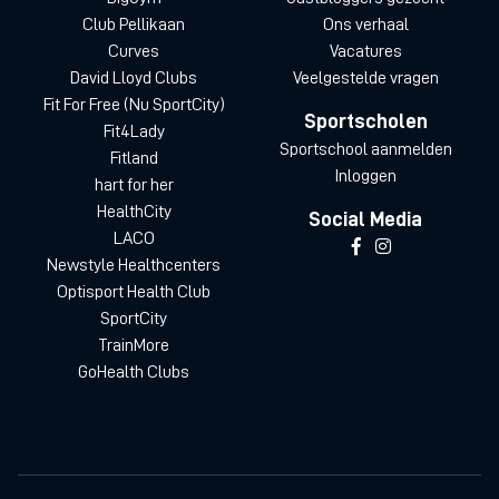
Club Pellikaan
Ons verhaal
Curves
Vacatures
David Lloyd Clubs
Veelgestelde vragen
Fit For Free (Nu SportCity)
Sportscholen
Fit4Lady
Sportschool aanmelden
Fitland
Inloggen
hart for her
HealthCity
Social Media
LACO
Newstyle Healthcenters
Optisport Health Club
SportCity
TrainMore
GoHealth Clubs