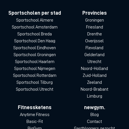
Sportscholen per stad
Provincies
Sportschool Almere
Groningen
Sportschool Amsterdam
Friesland
Sportschool Breda
Drenthe
Sportschool Den Haag
Overijssel
Sportschool Eindhoven
Flevoland
Sportschool Groningen
Gelderland
Sportschool Haarlem
Utrecht
Sportschool Nijmegen
Noord-Holland
Sportschool Rotterdam
Zuid-Holland
Sportschool Tilburg
Zeeland
Sportschool Utrecht
Noord-Brabant
Limburg
Fitnessketens
newgym.
Anytime Fitness
Blog
Basic-Fit
Contact
BigGym
Gastbloggers gezocht