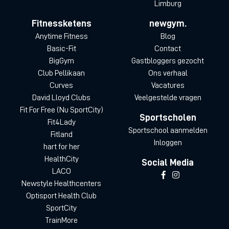
Limburg
Fitnessketens
newgym.
Anytime Fitness
Blog
Basic-Fit
Contact
BigGym
Gastbloggers gezocht
Club Pellikaan
Ons verhaal
Curves
Vacatures
David Lloyd Clubs
Veelgestelde vragen
Fit For Free (Nu SportCity)
Sportscholen
Fit4Lady
Sportschool aanmelden
Fitland
Inloggen
hart for her
HealthCity
Social Media
LACO
Newstyle Healthcenters
Optisport Health Club
SportCity
TrainMore