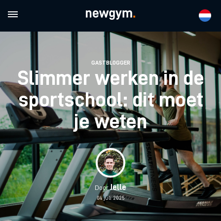
GASTBLOGGER
Slimmer werken in de
sportschool: dit moet
je weten
Jelle
Door
04 juli 2025