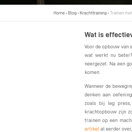
Home
›
Blog
›
Krachttraining
›
Trainen met
Wat is effectiev
Voor de opbouw van s
wat werkt nu beter?
neergezet. Na een g
komen.
Wanneer de beweging 
denken aan oefening
zoals bij leg pres
krachtopbouw zijn zo
trainen op een machi
artikel
al eerder over