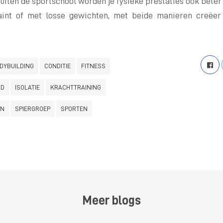
ten de sportschool worden je fysieke prestaties ook beter d
int of met losse gewichten, met beide manieren creëer 
DYBUILDING
CONDITIE
FITNESS
ID
ISOLATIE
KRACHTTRAINING
EN
SPIERGROEP
SPORTEN
Meer blogs