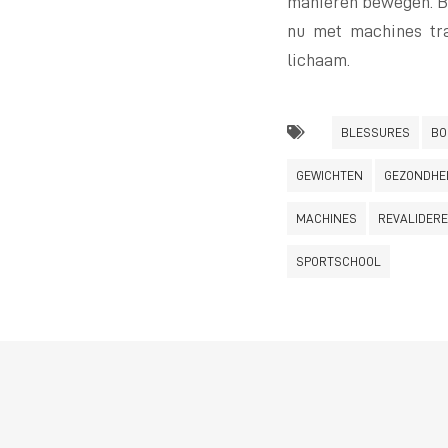
manieren bewegen. Bui
nu met machines tra
lichaam.
BLESSURES
BO
GEWICHTEN
GEZONDHE
MACHINES
REVALIDER
SPORTSCHOOL