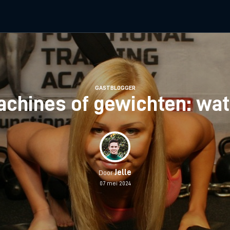
GASTBLOGGER
chines of gewichten: wat 
Jelle
Door
07 mei 2024