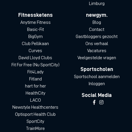
Limburg
Fitnessketens
newgym.
Anytime Fitness
Blog
Basic-Fit
Contact
BigGym
Gastbloggers gezocht
Club Pellikaan
Ons verhaal
Curves
Vacatures
David Lloyd Clubs
Veelgestelde vragen
Fit For Free (Nu SportCity)
Sportscholen
Fit4Lady
Sportschool aanmelden
Fitland
Inloggen
hart for her
HealthCity
Social Media
LACO
Newstyle Healthcenters
Optisport Health Club
SportCity
TrainMore