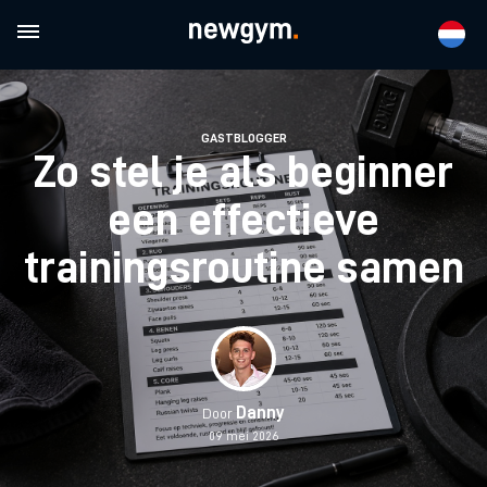
GASTBLOGGER
Zo stel je als beginner
een effectieve
trainingsroutine samen
Danny
Door
09 mei 2026