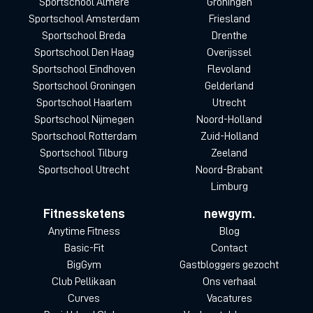
Sportschool Almere
Groningen
Sportschool Amsterdam
Friesland
Sportschool Breda
Drenthe
Sportschool Den Haag
Overijssel
Sportschool Eindhoven
Flevoland
Sportschool Groningen
Gelderland
Sportschool Haarlem
Utrecht
Sportschool Nijmegen
Noord-Holland
Sportschool Rotterdam
Zuid-Holland
Sportschool Tilburg
Zeeland
Sportschool Utrecht
Noord-Brabant
Limburg
Fitnessketens
newgym.
Anytime Fitness
Blog
Basic-Fit
Contact
BigGym
Gastbloggers gezocht
Club Pellikaan
Ons verhaal
Curves
Vacatures