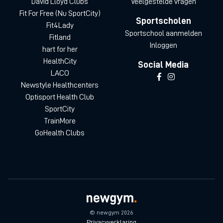
David Lloyd Clubs
Veelgestelde vragen
Fit For Free (Nu SportCity)
Sportscholen
Fit4Lady
Sportschool aanmelden
Fitland
Inloggen
hart for her
HealthCity
Social Media
LACO
Newstyle Healthcenters
Optisport Health Club
SportCity
TrainMore
GoHealth Clubs
© newgym 2026
Privacyverklaring