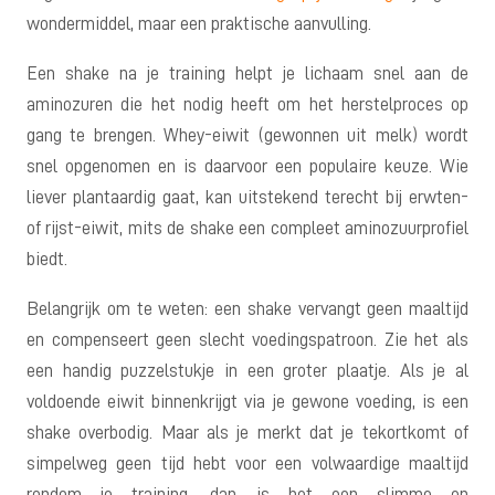
wondermiddel, maar een praktische aanvulling.
Een shake na je training helpt je lichaam snel aan de
aminozuren die het nodig heeft om het herstelproces op
gang te brengen. Whey-eiwit (gewonnen uit melk) wordt
snel opgenomen en is daarvoor een populaire keuze. Wie
liever plantaardig gaat, kan uitstekend terecht bij erwten-
of rijst-eiwit, mits de shake een compleet aminozuurprofiel
biedt.
Belangrijk om te weten: een shake vervangt geen maaltijd
en compenseert geen slecht voedingspatroon. Zie het als
een handig puzzelstukje in een groter plaatje. Als je al
voldoende eiwit binnenkrijgt via je gewone voeding, is een
shake overbodig. Maar als je merkt dat je tekortkomt of
simpelweg geen tijd hebt voor een volwaardige maaltijd
rondom je training, dan is het een slimme en