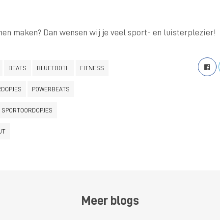
en maken? Dan wensen wij je veel sport- en luisterplezier!
BEATS
BLUETOOTH
FITNESS
DOPJES
POWERBEATS
SPORTOORDOPJES
UT
Meer blogs