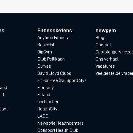
es
Fitnessketens
newgym.
Anytime Fitness
Blog
Basic-Fit
Contact
BigGym
Gastbloggers gezo
Club Pellikaan
Ons verhaal
Curves
Vacatures
David Lloyd Clubs
Veelgestelde vrage
Fit For Free (Nu SportCity)
land
Fit4Lady
nd
Fitland
hart for her
bant
HealthCity
LACO
Newstyle Healthcenters
Optisport Health Club