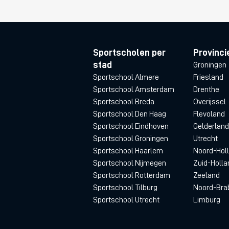
Sportscholen per
Provinci
stad
Groningen
Sportschool Almere
Friesland
Sportschool Amsterdam
Drenthe
Sportschool Breda
Overijssel
Sportschool Den Haag
Flevoland
Sportschool Eindhoven
Gelderland
Sportschool Groningen
Utrecht
Sportschool Haarlem
Noord-Hol
Sportschool Nijmegen
Zuid-Holla
Sportschool Rotterdam
Zeeland
Sportschool Tilburg
Noord-Bra
Sportschool Utrecht
Limburg