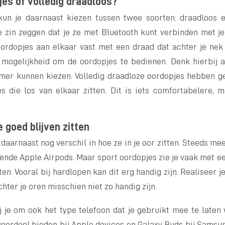
es of volledig draadloos?
kun je daarnaast kiezen tussen twee soorten: draadloos e
 zin zeggen dat je ze met Bluetooth kunt verbinden met je 
oordopjes aan elkaar vast met een draad dat achter je nek 
 mogelijkheid om de oordopjes te bedienen. Denk hierbij 
er kunnen kiezen. Volledig draadloze oordopjes hebben gee
s die los van elkaar zitten. Dit is iets comfortabelere, 
 goed blijven zitten
aarnaast nog verschil in hoe ze in je oor zitten. Steeds mee
ekende Apple Airpods. Maar sport oordopjes zie je vaak met ee
ten. Vooral bij hardlopen kan dit erg handig zijn. Realiseer j
chter je oren misschien niet zo handig zijn.
j je om ook het type telefoon dat je gebruikt mee te laten
oordeel bieden bij Apple devices en Galaxy Buds bij Samsung