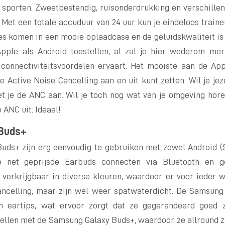
sporten. Zweetbestendig, ruisonderdrukking en verschillen
 Met een totale accuduur van 24 uur kun je eindeloos traine
es komen in een mooie oplaadcase en de geluidskwaliteit is
ple als Android toestellen, al zal je hier wederom mer
connectiviteitsvoordelen ervaart. Het mooiste aan de Ap
 Active Noise Cancelling aan en uit kunt zetten. Wil je je
t je de ANC aan. Wil je toch nog wat van je omgeving horen
 ANC uit. Ideaal!
Buds+
ds+ zijn erg eenvoudig te gebruiken met zowel Android (
De net geprijsde Earbuds connecten via Bluetooth en g
jn verkrijgbaar in diverse kleuren, waardoor er voor ieder 
ancelling, maar zijn wel weer spatwaterdicht. De Samsun
eartips, wat ervoor zorgt dat ze gegarandeerd goed zu
ellen met de Samsung Galaxy Buds+, waardoor ze allround ze