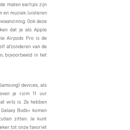
de maten eartips zijn
n en muziek luisteren
 waanzinnig. Ook deze
ken dat je als Apple
ple Airpods Pro is de
zelf afzonderen van de
, bijvoorbeeld in het
Samsung) devices, als
even je ruim 11 uur
wat wils is. Ze hebben
g Galaxy Buds+ komen
llen zitten. Je kunt
ker tot onze favoriet