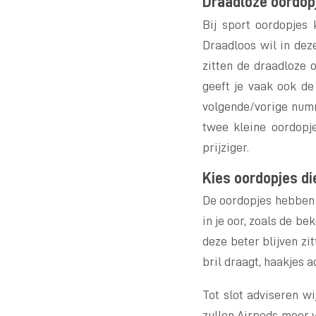
Draadloze oordopj
Bij sport oordopjes 
Draadloos wil in deze
zitten de draadloze 
geeft je vaak ook de
volgende/vorige numm
twee kleine oordopje
prijziger.
Kies oordopjes die
De oordopjes hebben d
in je oor, zoals de b
deze beter blijven zit
bril draagt, haakjes a
Tot slot adviseren wi
zullen Airpods meer v