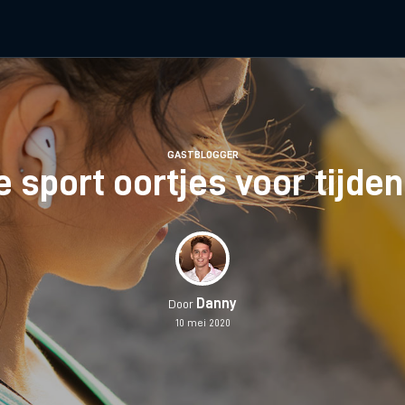
GASTBLOGGER
e sport oortjes voor tijde
Danny
Door
10 mei 2020