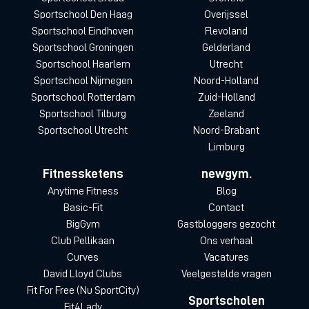
Sportschool Den Haag
Overijssel
Sportschool Eindhoven
Flevoland
Sportschool Groningen
Gelderland
Sportschool Haarlem
Utrecht
Sportschool Nijmegen
Noord-Holland
Sportschool Rotterdam
Zuid-Holland
Sportschool Tilburg
Zeeland
Sportschool Utrecht
Noord-Brabant
Limburg
Fitnessketens
newgym.
Anytime Fitness
Blog
Basic-Fit
Contact
BigGym
Gastbloggers gezocht
Club Pellikaan
Ons verhaal
Curves
Vacatures
David Lloyd Clubs
Veelgestelde vragen
Fit For Free (Nu SportCity)
Sportscholen
Fit4Lady