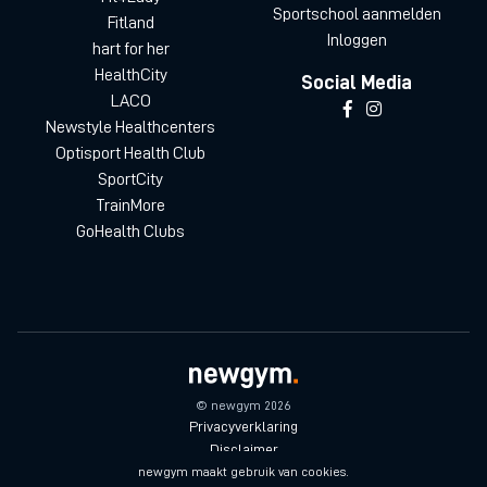
Sportschool aanmelden
Fitland
Inloggen
hart for her
HealthCity
Social Media
LACO
Newstyle Healthcenters
Optisport Health Club
SportCity
TrainMore
GoHealth Clubs
© newgym 2026
Privacyverklaring
Disclaimer
Algemene voorwaarden
newgym maakt gebruik van cookies.