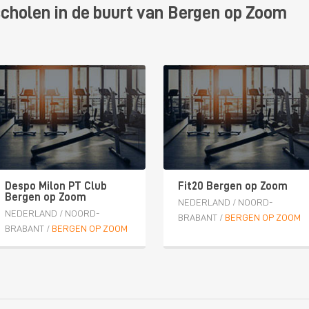
scholen in de buurt van Bergen op Zoom
Despo Milon PT Club
Fit20 Bergen op Zoom
Bergen op Zoom
NEDERLAND
/
NOORD-
NEDERLAND
/
NOORD-
BRABANT
/
BERGEN OP ZOOM
BRABANT
/
BERGEN OP ZOOM