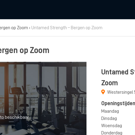
ergen op Zoom
›
Untamed Strength – Bergen op Zoom
ergen op Zoom
Untamed St
Zoom
Westersingel 
Openingstijde
Maandag
to beschikbaar.
Dinsdag
Woensdag
Donderdag