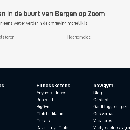
en in de buurt van Bergen op Zoom
n eens wat er verder in de omgeving mogelijk is.
alsteren
Hoogerheide
es
Fitnessketens
newgym.
Anytime Fitness
Blog
Basic-Fit
Contact
BigGym
Gastbloggers gezo
Club Pellikaan
Ons verhaal
Curves
Vacatures
David Lloyd Clubs
Veelgestelde vrage