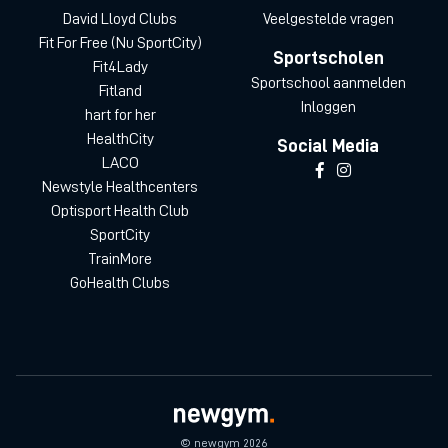
David Lloyd Clubs
Veelgestelde vragen
Fit For Free (Nu SportCity)
Sportscholen
Fit4Lady
Sportschool aanmelden
Fitland
Inloggen
hart for her
HealthCity
Social Media
LACO
Newstyle Healthcenters
Optisport Health Club
SportCity
TrainMore
GoHealth Clubs
© newgym 2026