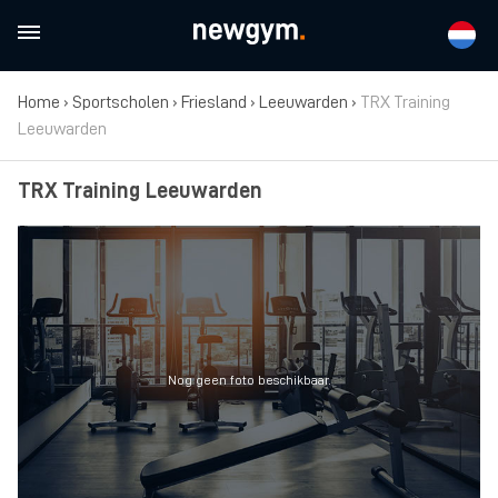
Home
›
Sportscholen
›
Friesland
›
Leeuwarden
›
TRX Training
Leeuwarden
TRX Training Leeuwarden
Nog geen foto beschikbaar.