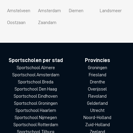
Amstelveen
Amsterdam
Diemen
Landsmeer
Oostzaan
Zaandam
Sportscholen per stad
Provincies
Sportschool Almere
Groningen
Sportschool Amsterdam
Friesland
Sportschool Breda
Drenthe
Sportschool Den Haag
Overijssel
Sportschool Eindhoven
Flevoland
Sportschool Groningen
Gelderland
Sportschool Haarlem
Utrecht
Sportschool Nijmegen
Noord-Holland
Sportschool Rotterdam
Zuid-Holland
Sportschool Tilburg
Zeeland