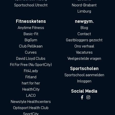
Sportschool Utrecht
Noord-Brabant
Limburg
Fitnessketens
newgym.
Anytime Fitness
Blog
Basic-Fit
Contact
BigGym
Gastbloggers gezocht
Club Pellikaan
Ons verhaal
Curves
Vacatures
David Lloyd Clubs
Veelgestelde vragen
Fit For Free (Nu SportCity)
Sportscholen
Fit4Lady
Sportschool aanmelden
Fitland
Inloggen
hart for her
HealthCity
Social Media
LACO
Newstyle Healthcenters
Optisport Health Club
SportCity