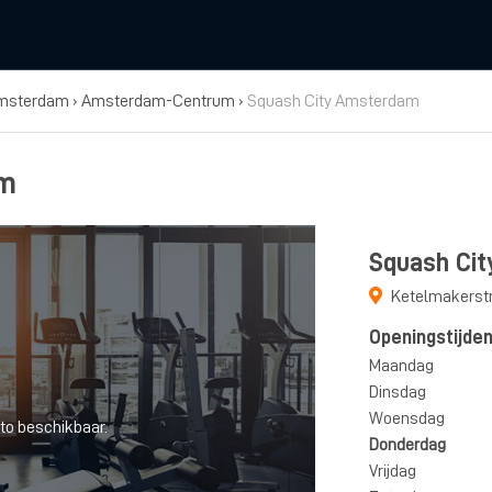
msterdam
›
Amsterdam-Centrum
›
Squash City Amsterdam
am
Squash Ci
Ketelmakerstr
Openingstijde
Maandag
Dinsdag
Woensdag
to beschikbaar.
Donderdag
Vrijdag