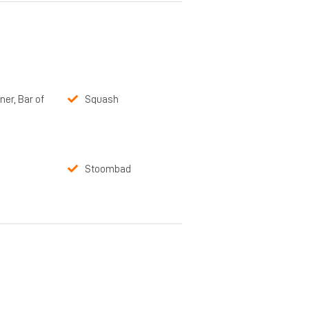
ner, Bar of
Squash
Stoombad