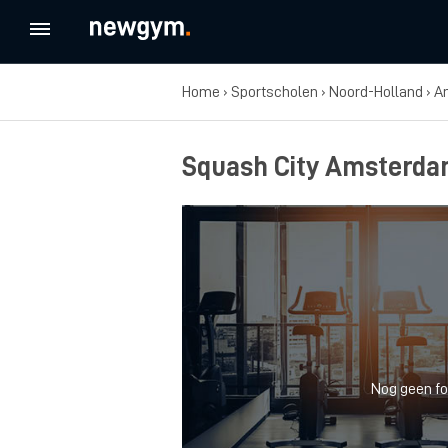
Home
›
Sportscholen
›
Noord-Holland
›
A
Squash City Amsterd
Nog geen fo