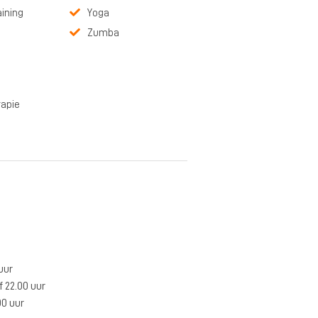
aining
Yoga
Zumba
rapie
uur
 22.00 uur
00 uur