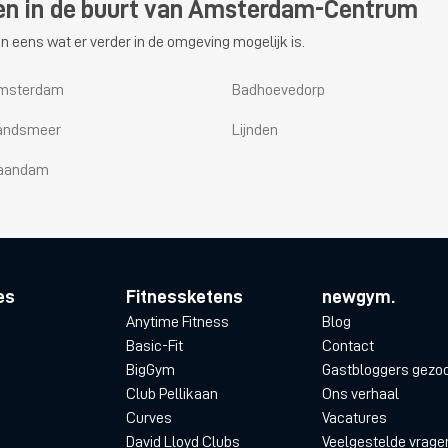
 en in de buurt van Amsterdam-Centrum
n eens wat er verder in de omgeving mogelijk is.
msterdam
Badhoevedorp
andsmeer
Lijnden
aandam
es
Fitnessketens
newgym.
Anytime Fitness
Blog
Basic-Fit
Contact
BigGym
Gastbloggers gezo
Club Pellikaan
Ons verhaal
Curves
Vacatures
David Lloyd Clubs
Veelgestelde vrage