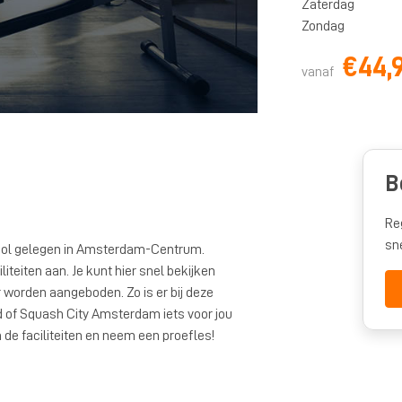
Zaterdag
Zondag
€44,
vanaf
B
Re
sn
ool gelegen in Amsterdam-Centrum.
teiten aan. Je kunt hier snel bekijken
orden aangeboden. Zo is er bij deze
d of Squash City Amsterdam iets voor jou
 de faciliteiten en neem een proefles!