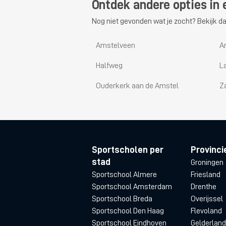
Ontdek andere opties in
Nog niet gevonden wat je zocht? Bekijk da
Amstelveen
A
Halfweg
L
Ouderkerk aan de Amstel
Z
Sportscholen per
Provinci
stad
Groningen
Sportschool Almere
Friesland
Sportschool Amsterdam
Drenthe
Sportschool Breda
Overijssel
Sportschool Den Haag
Flevoland
Sportschool Eindhoven
Gelderland