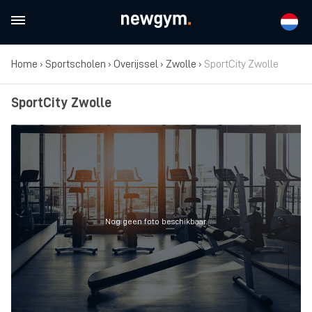
Home
›
Sportscholen
›
Overijssel
›
Zwolle
›
SportCity Zwolle
SportCity Zwolle
Nog geen foto beschikbaar.