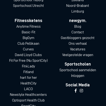
Sportschool Utrecht
Noord-Brabant
Limburg
Fitnessketens
newgym.
Anytime Fitness
Blog
Basic-Fit
Contact
BigGym
Gastbloggers gezocht
Club Pellikaan
Ons verhaal
Curves
Vacatures
David Lloyd Clubs
Veelgestelde vragen
Fit For Free (Nu SportCity)
Sportscholen
Fit4Lady
Sportschool aanmelden
Fitland
Inloggen
hart for her
HealthCity
Social Media
LACO
Newstyle Healthcenters
Optisport Health Club
SportCity