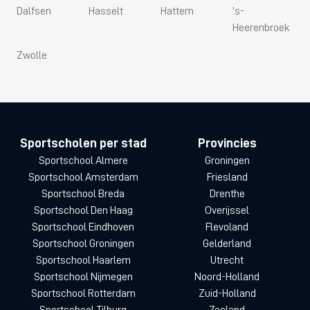
Dalfsen
Hasselt
Hattem
's-
Heerenbroek
Zwolle
Sportscholen per stad
Provincies
Sportschool Almere
Groningen
Sportschool Amsterdam
Friesland
Sportschool Breda
Drenthe
Sportschool Den Haag
Overijssel
Sportschool Eindhoven
Flevoland
Sportschool Groningen
Gelderland
Sportschool Haarlem
Utrecht
Sportschool Nijmegen
Noord-Holland
Sportschool Rotterdam
Zuid-Holland
Sportschool Tilburg
Zeeland