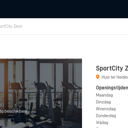
ortCity Zeist
SportCity Z
Huis ter Heid
Openingstijde
Maandag
Dinsdag
Woensdag
to beschikbaar.
Donderdag
Vrijdag