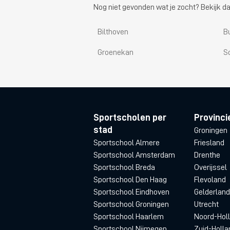
Nog niet gevonden wat je zocht? Bekijk da
Bilthoven
B
Groenekan
S
Sportscholen per
Provinci
stad
Groningen
Sportschool Almere
Friesland
Sportschool Amsterdam
Drenthe
Sportschool Breda
Overijssel
Sportschool Den Haag
Flevoland
Sportschool Eindhoven
Gelderland
Sportschool Groningen
Utrecht
Sportschool Haarlem
Noord-Hol
Sportschool Nijmegen
Zuid-Holla