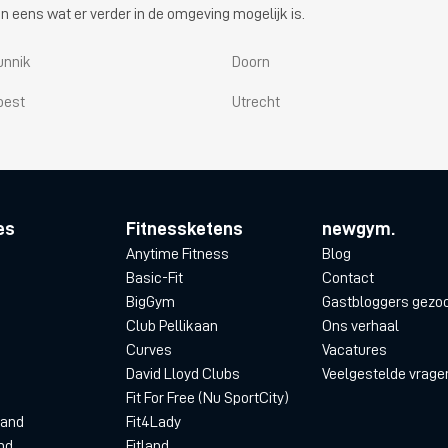
n eens wat er verder in de omgeving mogelijk is.
unnik
Doorn
oest
Utrecht
es
Fitnessketens
newgym.
Anytime Fitness
Blog
Basic-Fit
Contact
BigGym
Gastbloggers gezo
Club Pellikaan
Ons verhaal
Curves
Vacatures
David Lloyd Clubs
Veelgestelde vrage
Fit For Free (Nu SportCity)
land
Fit4Lady
nd
Fitland