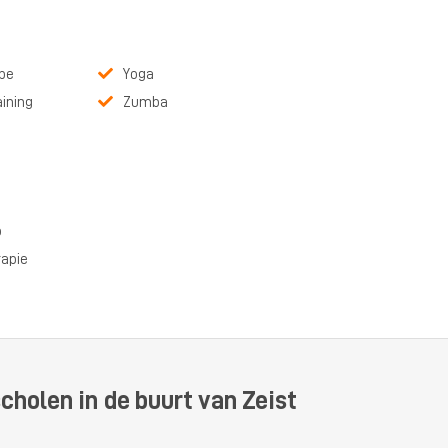
pe
Yoga
aining
Zumba
p
rapie
cholen in de buurt van Zeist