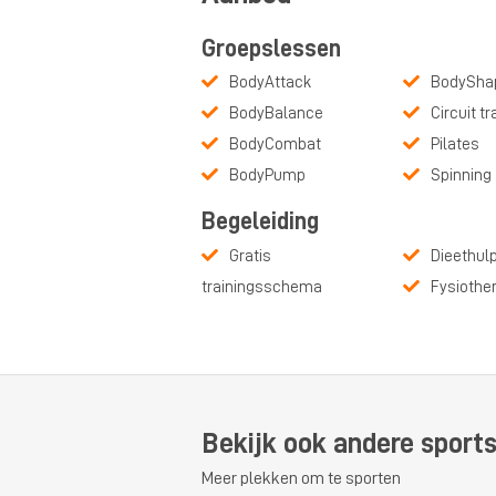
Groepslessen
BodyAttack
BodySha
BodyBalance
Circuit tr
BodyCombat
Pilates
BodyPump
Spinning
Begeleiding
Gratis
Dieethul
trainingsschema
Fysiothe
Bekijk ook andere sports
Meer plekken om te sporten