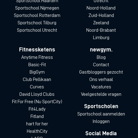
Sportschool Haarlem
Utrecht
Sportschool Nijmegen
Noord-Holland
Sportschool Rotterdam
Zuid-Holland
Sportschool Tilburg
Zeeland
Sportschool Utrecht
Noord-Brabant
Limburg
Fitnessketens
newgym.
Anytime Fitness
Blog
Basic-Fit
Contact
BigGym
Gastbloggers gezocht
Club Pellikaan
Ons verhaal
Curves
Vacatures
David Lloyd Clubs
Veelgestelde vragen
Fit For Free (Nu SportCity)
Sportscholen
Fit4Lady
Sportschool aanmelden
Fitland
Inloggen
hart for her
HealthCity
Social Media