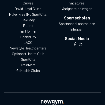
Curves
Vacatures
David Lloyd Clubs
Veelgestelde vragen
Fit For Free (Nu SportCity)
Sportscholen
Fit4Lady
Sportschool aanmelden
Fitland
Inloggen
hart for her
HealthCity
Social Media
LACO
Newstyle Healthcenters
Optisport Health Club
SportCity
TrainMore
GoHealth Clubs