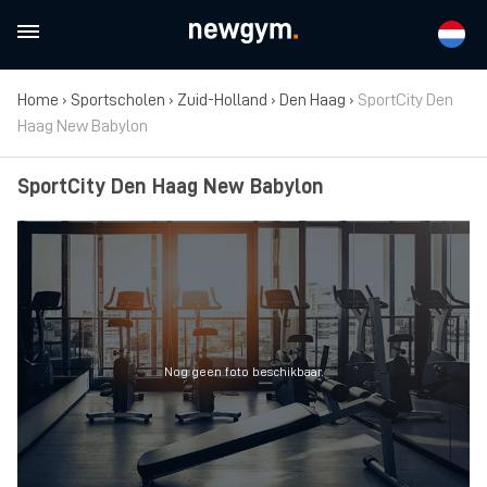
Home
›
Sportscholen
›
Zuid-Holland
›
Den Haag
›
SportCity Den
Haag New Babylon
SportCity Den Haag New Babylon
Nog geen foto beschikbaar.