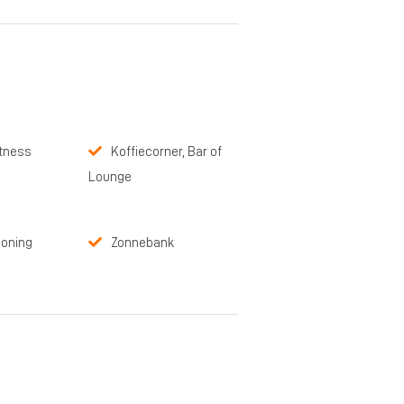
itness
Koffiecorner, Bar of
Lounge
ioning
Zonnebank