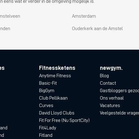
n eens wat er verder in de omgeving mogelijk is.
mstelveen
Amsterdam
ijnden
Ouderkerk aan de Amstel
es
Fitnessketens
newgym.
Anytime Fitness
Blog
Basic-Fit
Contact
BigGym
Gastbloggers gezo
Club Pellikaan
Ons verhaal
Curves
Vacatures
David Lloyd Clubs
Veelgestelde vrage
Fit For Free (Nu SportCity)
land
Fit4Lady
nd
Fitland