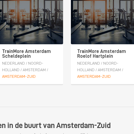
TrainMore Amsterdam
TrainMore Amsterdam
Scheldeplein
Roelof Hartplein
NEDERLAND
/
NOORD-
NEDERLAND
/
NOORD-
HOLLAND
/
AMSTERDAM
/
HOLLAND
/
AMSTERDAM
/
AMSTERDAM-ZUID
AMSTERDAM-ZUID
 en in de buurt van Amsterdam-Zuid