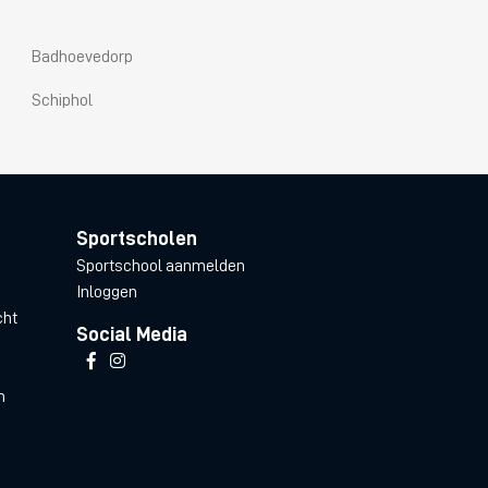
Badhoevedorp
Schiphol
Sportscholen
Sportschool aanmelden
Inloggen
cht
Social Media
n