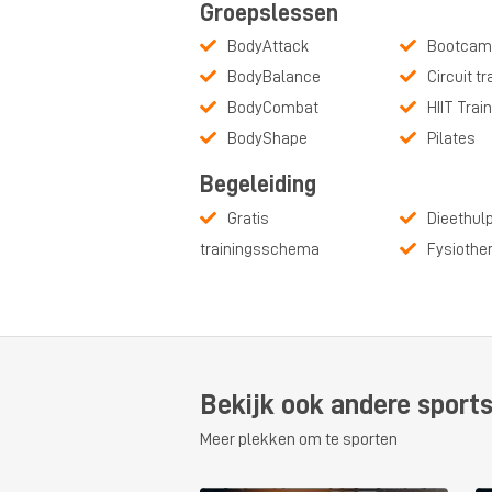
Groepslessen
BodyAttack
Bootcam
BodyBalance
Circuit tr
BodyCombat
HIIT Trai
BodyShape
Pilates
Begeleiding
Gratis
Dieethul
trainingsschema
Fysiothe
Bekijk ook andere sport
Meer plekken om te sporten