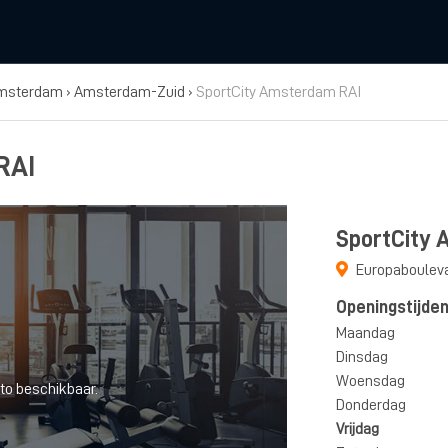
msterdam
›
Amsterdam-Zuid
›
SportCity Amsterdam RAI
RAI
SportCity
Europabouleva
Openingstijde
Maandag
Dinsdag
Woensdag
to beschikbaar.
Donderdag
Vrijdag