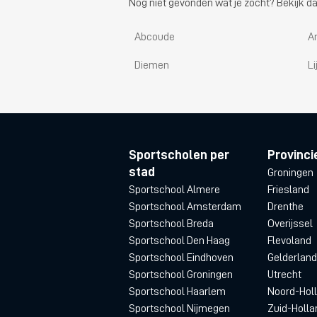
Nog niet gevonden wat je zocht? Bekijk da
Abcoude
A
Diemen
L
Sportscholen per
Provinci
stad
Groningen
Sportschool Almere
Friesland
Sportschool Amsterdam
Drenthe
Sportschool Breda
Overijssel
Sportschool Den Haag
Flevoland
Sportschool Eindhoven
Gelderland
Sportschool Groningen
Utrecht
Sportschool Haarlem
Noord-Hol
Sportschool Nijmegen
Zuid-Holla