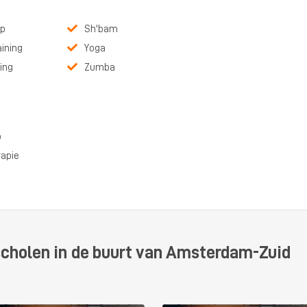
p
Sh'bam
aining
Yoga
ning
Zumba
p
rapie
scholen in de buurt van Amsterdam-Zuid